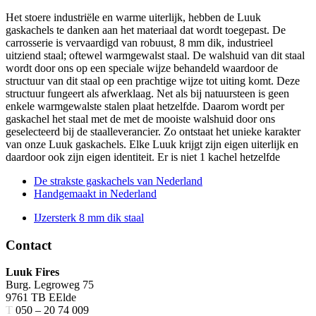
Het stoere industriële en warme uiterlijk, hebben de Luuk
gaskachels te danken aan het materiaal dat wordt toegepast. De
carrosserie is vervaardigd van robuust, 8 mm dik, industrieel
uitziend staal; oftewel warmgewalst staal. De walshuid van dit staal
wordt door ons op een speciale wijze behandeld waardoor de
structuur van dit staal op een prachtige wijze tot uiting komt. Deze
structuur fungeert als afwerklaag. Net als bij natuursteen is geen
enkele warmgewalste stalen plaat hetzelfde. Daarom wordt per
gaskachel het staal met de met de mooiste walshuid door ons
geselecteerd bij de staalleverancier. Zo ontstaat het unieke karakter
van onze Luuk gaskachels. Elke Luuk krijgt zijn eigen uiterlijk en
daardoor ook zijn eigen identiteit. Er is niet 1 kachel hetzelfde
De strakste gaskachels van Nederland
Handgemaakt in Nederland
IJzersterk 8 mm dik staal
Footer
Contact
Luuk Fires
Burg. Legroweg 75
9761 TB EElde
T
050 – 20 74 009