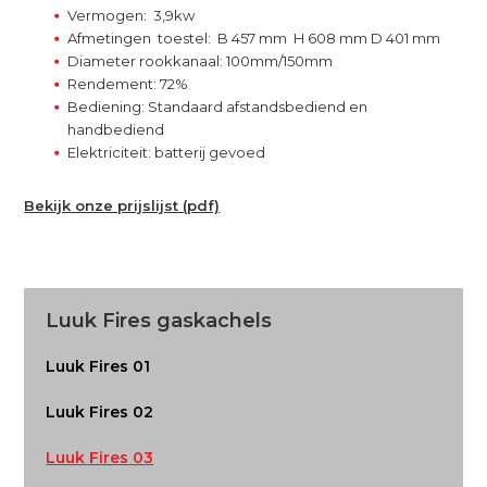
Vermogen: 3,9kw
Afmetingen toestel: B 457 mm H 608 mm D 401 mm
Diameter rookkanaal: 100mm/150mm
Rendement: 72%
Bediening: Standaard afstandsbediend en
handbediend
Elektriciteit: batterij gevoed
Bekijk onze prijslijst (pdf)
Primary
Luuk Fires gaskachels
Sidebar
Luuk Fires 01
Luuk Fires 02
Luuk Fires 03