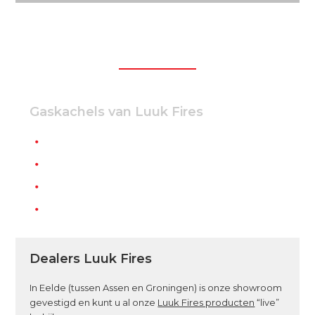
Uniek met vuur
Gaskachels van Luuk Fires
Unieke afwerking van industrieel staal
De strakste gaskachels van Nederland
Ijzersterk 8 mm dik staal
Handgemaakt in Nederland
Dealers Luuk Fires
In Eelde (tussen Assen en Groningen) is onze showroom
gevestigd en kunt u al onze
Luuk Fires producten
“live”