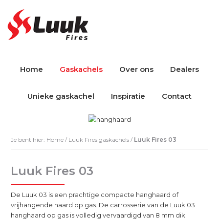
Skip
Skip
Skip
to
to
to
main
primary
footer
content
sidebar
Home
Gaskachels
Over ons
Dealers
Unieke gaskachel
Inspiratie
Contact
Je bent hier:
Home
/
Luuk Fires gaskachels
/
Luuk Fires 03
Luuk Fires 03
De Luuk 03 is een prachtige compacte hanghaard of
vrijhangende haard op gas. De carrosserie van de Luuk 03
hanghaard op gas is volledig vervaardigd van 8 mm dik