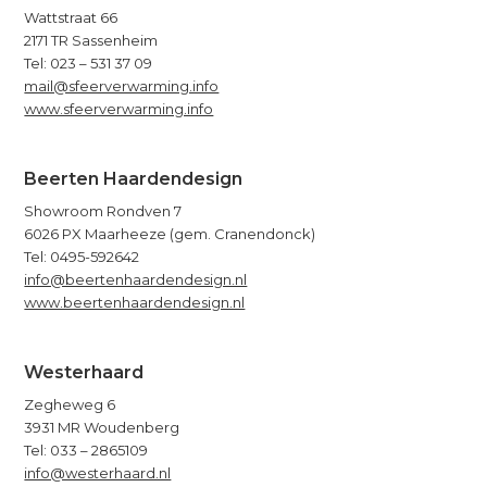
Wattstraat 66
2171 TR Sassenheim
Tel: 023 – 531 37 09
mail@sfeerverwarming.info
www.sfeerverwarming.info
Beerten Haardendesign
Showroom Rondven 7
6026 PX Maarheeze (gem. Cranendonck)
Tel: 0495-592642
info@beertenhaardendesign.nl
www.beertenhaardendesign.nl
Westerhaard
Zegheweg 6
3931 MR Woudenberg
Tel: 033 – 2865109
info@westerhaard.nl