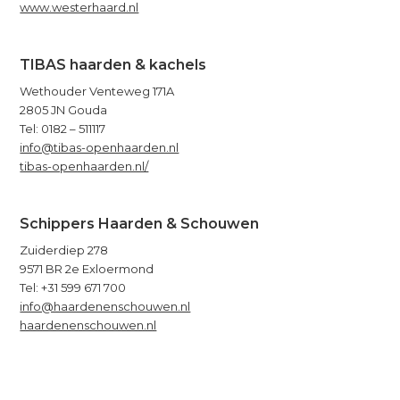
www.westerhaard.nl
TIBAS haarden & kachels
Wethouder Venteweg 171A
2805 JN Gouda
Tel: 0182 – 511117
info@tibas-openhaarden.nl
tibas-openhaarden.nl/
Schippers Haarden & Schouwen
Zuiderdiep 278
9571 BR 2e Exloermond
Tel: +31 599 671 700
info@haardenenschouwen.nl
haardenenschouwen.nl