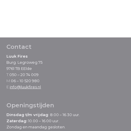
Handgemaakt in Nederland
IJzersterk 8 mm dik staal
Footer
Contact
Luuk Fires
Burg. Legroweg 75
9761 TB EElde
T
050 – 20 74 009
M
06 – 10 520 980
E
info@luukfires.nl
Openingstijden
Dinsdag t/m vrijdag
: 8.00 – 16.30 uur.
Zaterdag:
10.00 – 16.00 uur.
Zondag en maandag gesloten.