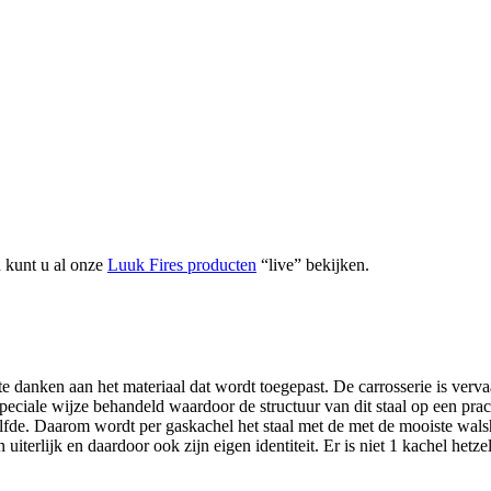
 kunt u al onze
Luuk Fires producten
“live” bekijken.
e danken aan het materiaal dat wordt toegepast. De carrosserie is vervaa
eciale wijze behandeld waardoor de structuur van dit staal op een prach
lfde. Daarom wordt per gaskachel het staal met de met de mooiste walshu
iterlijk en daardoor ook zijn eigen identiteit. Er is niet 1 kachel hetze