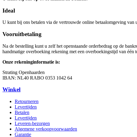
Ideal
U kunt bij ons betalen via de vertrouwde online betaalomgeving van u
Vooruitbetaling
Na de bestelling kunt u zelf het openstaande orderbedrag op de bank
handmatige overboeking rekening met een overboekingstijd van één to
Onze rekeninginformatie is:
Strating Openhaarden
IBAN: NL40 RABO 0353 1042 64
Primary
Winkel
Sidebar
Retourneren
Levertijden
Betalen
Levertijden
Leveren-bezorgen
Algemene verkoopvoorwaarden
Garantie