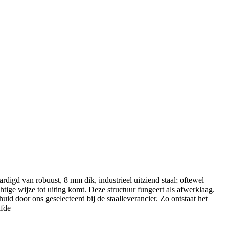
rdigd van robuust, 8 mm dik, industrieel uitziend staal; oftewel
tige wijze tot uiting komt. Deze structuur fungeert als afwerklaag.
id door ons geselecteerd bij de staalleverancier. Zo ontstaat het
lfde