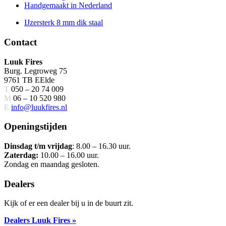
Handgemaakt in Nederland
IJzersterk 8 mm dik staal
Footer
Contact
Luuk Fires
Burg. Legroweg 75
9761 TB EElde
T
050 – 20 74 009
M
06 – 10 520 980
E
info@luukfires.nl
Openingstijden
Dinsdag t/m vrijdag
: 8.00 – 16.30 uur.
Zaterdag:
10.00 – 16.00 uur.
Zondag en maandag gesloten.
Dealers
Kijk of er een dealer bij u in de buurt zit.
Dealers Luuk Fires »